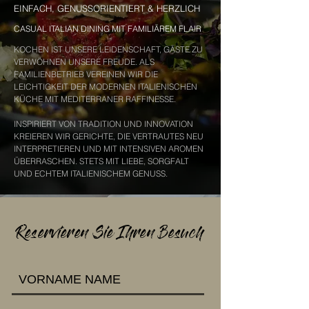
EINFACH, GENUSSORIENTIERT & HERZLICH
CASUAL ITALIAN DINING MIT FAMILIÄREM FLAIR
KOCHEN IST UNSERE LEIDENSCHAFT, GÄSTE ZU
VERWÖHNEN UNSERE FREUDE. ALS
FAMILIENBETRIEB VEREINEN WIR DIE
LEICHTIGKEIT DER MODERNEN ITALIENISCHEN
KÜCHE MIT MEDITERRANER RAFFINESSE.
INSPIRIERT VON TRADITION UND INNOVATION
KREIEREN WIR GERICHTE, DIE VERTRAUTES NEU
INTERPRETIEREN UND MIT INTENSIVEN AROMEN
ÜBERRASCHEN. STETS MIT LIEBE, SORGFALT
UND ECHTEM ITALIENISCHEM GENUSS.
Reservieren Sie Ihren Besuch